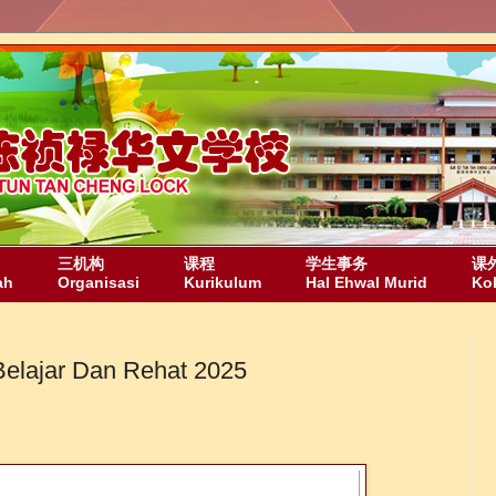
三机构
课程
学生事务
课
ah
Organisasi
Kurikulum
Hal Ehwal Murid
Ko
jar Dan Rehat 2025