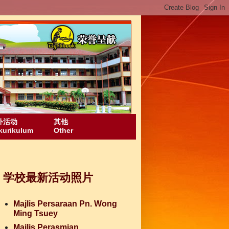
外活动
其他
kurikulum
Other
学校最新活动照片
Majlis Persaraan Pn. Wong
Ming Tsuey
Majlis Perasmian