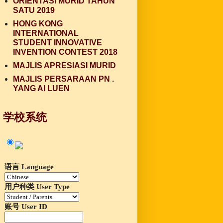
ORIENTASI MURID TAHUN
SATU 2019
HONG KONG
INTERNATIONAL
STUDENT INNOVATIVE
INVENTION CONTEST 2018
MAJLIS APRESIASI MURID
MAJLIS PERSARAAN PN .
YANG AI LUEN
学校系统
语言 Language
用户种类 User Type
账号 User ID