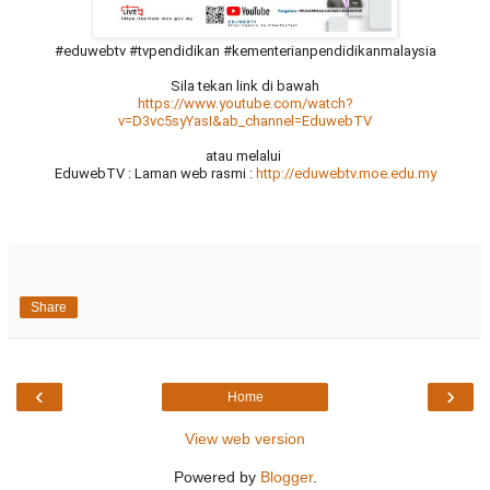
#eduwebtv #tvpendidikan #kementerianpendidikanmalaysia
Sila tekan link di bawah
https://www.youtube.com/watch?
v=D3vc5syYasI&ab_channel=EduwebTV
atau melalui 
EduwebTV : Laman web rasmi : 
http://eduwebtv.moe.edu.my
Share
‹
›
Home
View web version
Powered by
Blogger
.