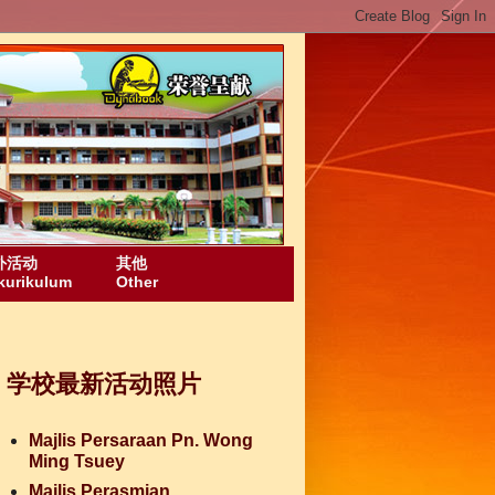
外活动
其他
kurikulum
Other
学校最新活动照片
Majlis Persaraan Pn. Wong
Ming Tsuey
Majlis Perasmian