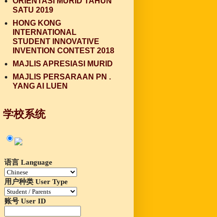
ORIENTASI MURID TAHUN
SATU 2019
HONG KONG
INTERNATIONAL
STUDENT INNOVATIVE
INVENTION CONTEST 2018
MAJLIS APRESIASI MURID
MAJLIS PERSARAAN PN .
YANG AI LUEN
学校系统
语言 Language
用户种类 User Type
账号 User ID